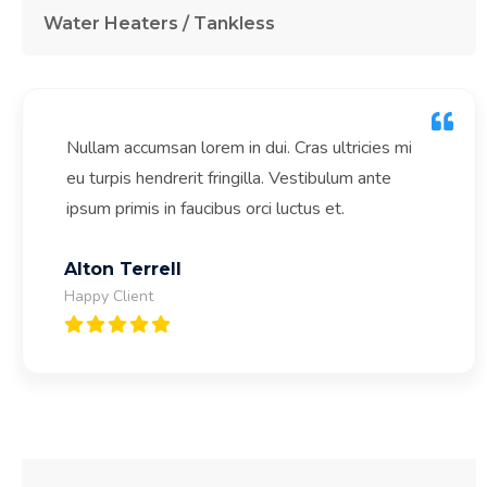
Water Heaters / Tankless
icies mi
Aenean leo ligula, porttitor eu, conseq
m ante
eleifend ac, enim. Aliquam lorem ante,
in, viverra quis, feugiat a, tellus.
Johnny Fountain
Happy Client